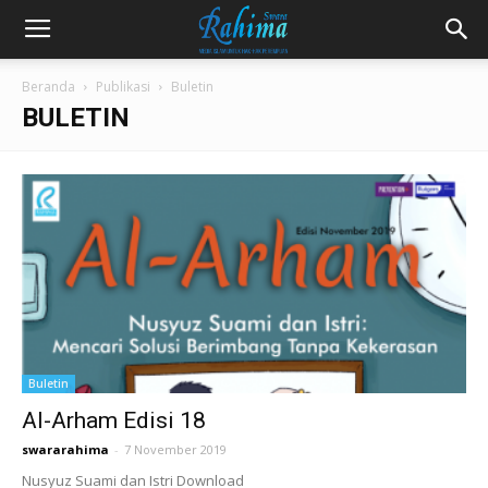
Beranda
Publikasi
Buletin
BULETIN
Buletin
Al-Arham Edisi 18
swararahima
-
7 November 2019
Nusyuz Suami dan Istri Download