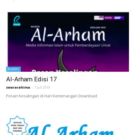
Buletin
Al-Arham Edisi 17
swararahima
-
7 Juli 2019
Pesan Kesalingan di Hari Kemenangan Download