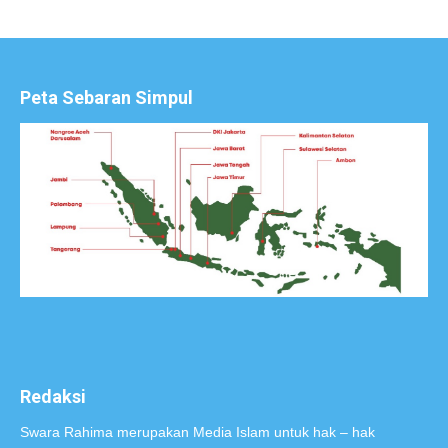
Peta Sebaran Simpul
Redaksi
Swara Rahima merupakan Media Islam untuk hak – hak