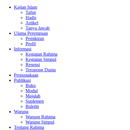
Kajian Islam
Tafsir
Hadis
Artikel
Tanya Jawab
Ulama Perempuan
Pemikiran
Profil
Informasi
Kegiatan Rahima
Kegiatan Simpul
Resensi
Teropong Dunia
Perpustakaan
Publikasi
Buku
Modul
Majalah
Suplemen
Buletin
Warung
Warung Rahima
Warung Simpul
Tentang Rahima