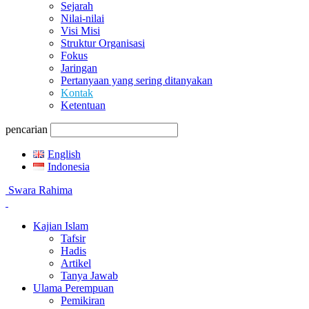
Sejarah
Nilai-nilai
Visi Misi
Struktur Organisasi
Fokus
Jaringan
Pertanyaan yang sering ditanyakan
Kontak
Ketentuan
pencarian
English
Indonesia
Swara Rahima
Kajian Islam
Tafsir
Hadis
Artikel
Tanya Jawab
Ulama Perempuan
Pemikiran