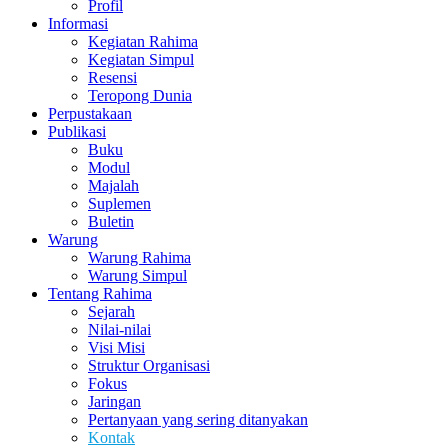
Profil
Informasi
Kegiatan Rahima
Kegiatan Simpul
Resensi
Teropong Dunia
Perpustakaan
Publikasi
Buku
Modul
Majalah
Suplemen
Buletin
Warung
Warung Rahima
Warung Simpul
Tentang Rahima
Sejarah
Nilai-nilai
Visi Misi
Struktur Organisasi
Fokus
Jaringan
Pertanyaan yang sering ditanyakan
Kontak