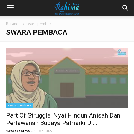
Beranda
swara pembaca
SWARA PEMBACA
swara pembaca
Part Of Struggle: Nyai Hindun Anisah Dan
Perlawanan Budaya Patriarki Di...
swararahima
-
10 Mei 2022