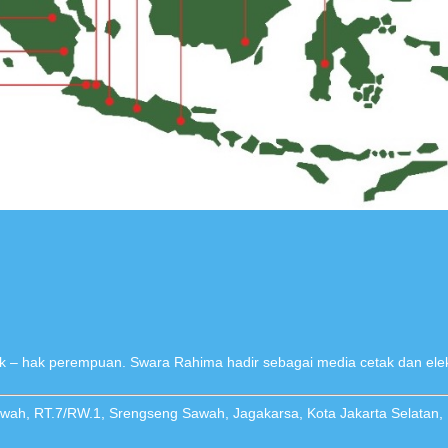
 – hak perempuan. Swara Rahima hadir sebagai media cetak dan elek
Sawah, RT.7/RW.1, Srengseng Sawah, Jagakarsa, Kota Jakarta Selatan,