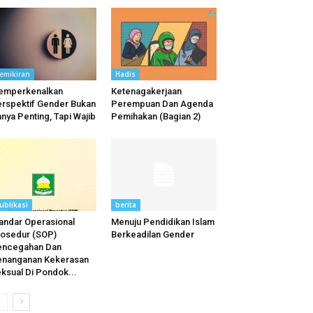
emikiran
Hadis
emperkenalkan
Ketenagakerjaan
rspektif Gender Bukan
Perempuan Dan Agenda
nya Penting, Tapi Wajib
Pemihakan (Bagian 2)
ublikasi
berita
andar Operasional
Menuju Pendidikan Islam
osedur (SOP)
Berkeadilan Gender
encegahan Dan
enanganan Kekerasan
ksual Di Pondok...