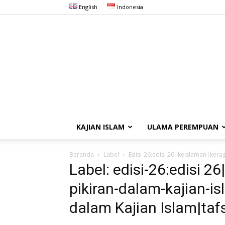
English
Indonesia
KAJIAN ISLAM
ULAMA PEREMPUAN
Beranda
Label
Edisi-26:edisi 26|keislaman|kera
Label: edisi-26:edisi 
pikiran-dalam-kajian-i
dalam Kajian Islam|tafs