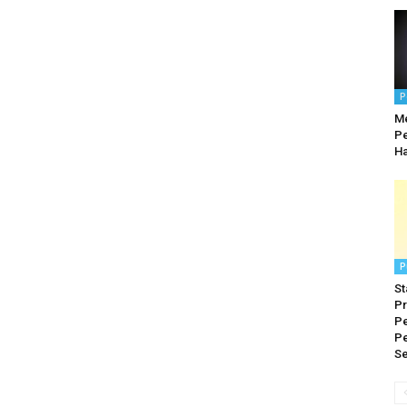
P
M
Pe
Ha
P
St
Pr
P
P
Se