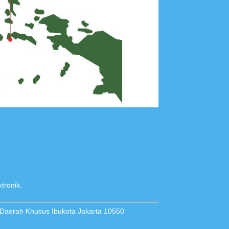
tronik.
 Daerah Khusus Ibukota Jakarta 10550