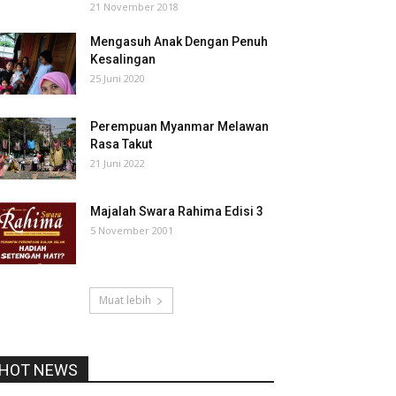
21 November 2018
Mengasuh Anak Dengan Penuh
Kesalingan
25 Juni 2020
Perempuan Myanmar Melawan
Rasa Takut
21 Juni 2022
Majalah Swara Rahima Edisi 3
5 November 2001
Muat lebih
HOT NEWS