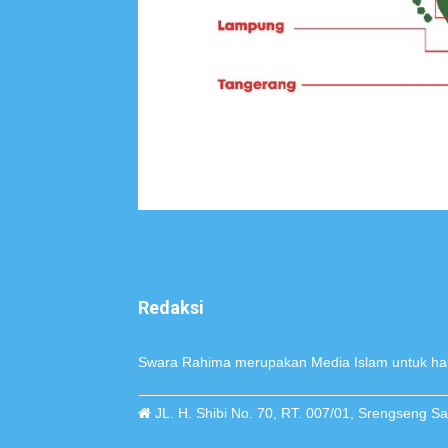
Redaksi
Swara Rahima merupakan Media Islam untuk hak
JL. H. Shibi No. 70, RT. 007/01, Srengseng 