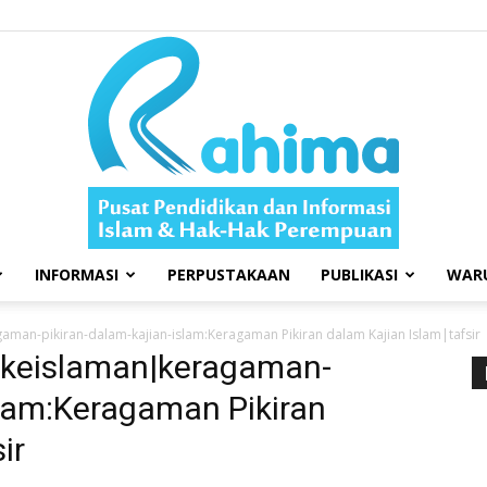
INFORMASI
PERPUSTAKAAN
PUBLIKASI
WAR
Swara
gaman-pikiran-dalam-kajian-islam:Keragaman Pikiran dalam Kajian Islam|tafsir
26|keislaman|keragaman-
slam:Keragaman Pikiran
ir
Rahima