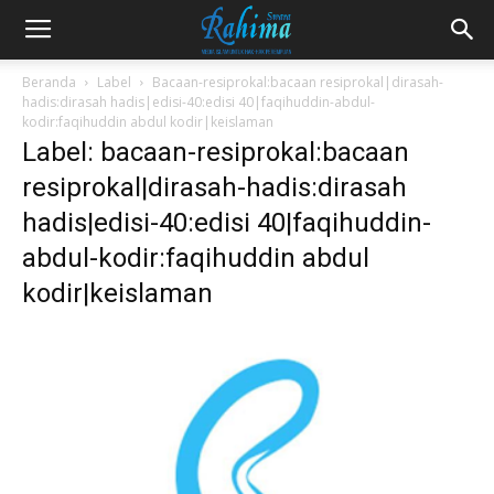
Beranda
Label
Bacaan-resiprokal:bacaan resiprokal|dirasah-
hadis:dirasah hadis|edisi-40:edisi 40|faqihuddin-abdul-
kodir:faqihuddin abdul kodir|keislaman
Label: bacaan-resiprokal:bacaan
resiprokal|dirasah-hadis:dirasah
hadis|edisi-40:edisi 40|faqihuddin-
abdul-kodir:faqihuddin abdul
kodir|keislaman