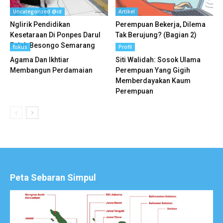
Uncategorized @id
Artikel
Nglirik Pendidikan
Perempuan Bekerja, Dilema
Kesetaraan Di Ponpes Darul
Tak Berujung? (Bagian 2)
Falah Besongo Semarang
fokus
Profil
Agama Dan Ikhtiar
Siti Walidah: Sosok Ulama
Membangun Perdamaian
Perempuan Yang Gigih
Memberdayakan Kaum
Perempuan
Peta Sebaran Simpul