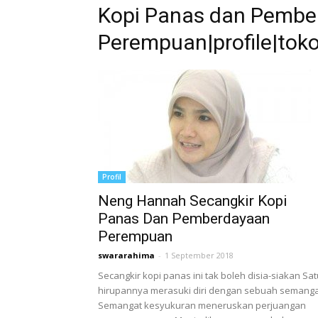
Kopi Panas dan Pembe
Perempuan|profile|tok
Profil
Neng Hannah Secangkir Kopi
Panas Dan Pemberdayaan
Perempuan
swararahima
-
1 September 2018
Secangkir kopi panas ini tak boleh disia-siakan Sat
hirupannya merasuki diri dengan sebuah semang
Semangat kesyukuran meneruskan perjuangan