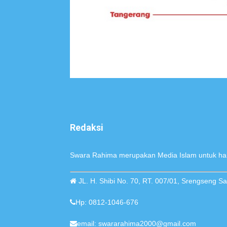
Redaksi
Swara Rahima merupakan Media Islam untuk hak
JL. H. Shibi No. 70, RT. 007/01, Srengseng 
Hp: 0812-1046-676
email: swararahima2000@gmail.com