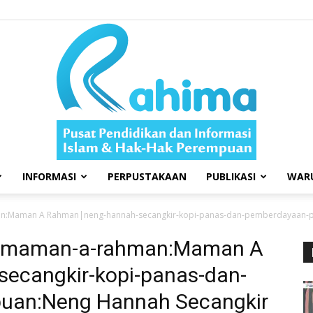
INFORMASI
PERPUSTAKAAN
PUBLIKASI
WAR
Swara
man:Maman A Rahman|neng-hannah-secangkir-kopi-panas-dan-pemberdayaan-p
 34|maman-a-rahman:Maman A
ecangkir-kopi-panas-dan-
uan:Neng Hannah Secangkir
Rahima