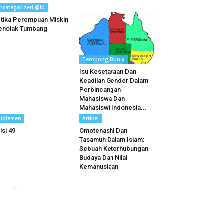
ncategorized @id
tika Perempuan Miskin
enolak Tumbang
Teropong Dunia
Isu Kesetaraan Dan
Keadilan Gender Dalam
Perbincangan
Mahasiswa Dan
Mahasiswi Indonesia...
uplemen
Artikel
isi 49
Omotenashi Dan
Tasamuh Dalam Islam:
Sebuah Keterhubungan
Budaya Dan Nilai
Kemanusiaan