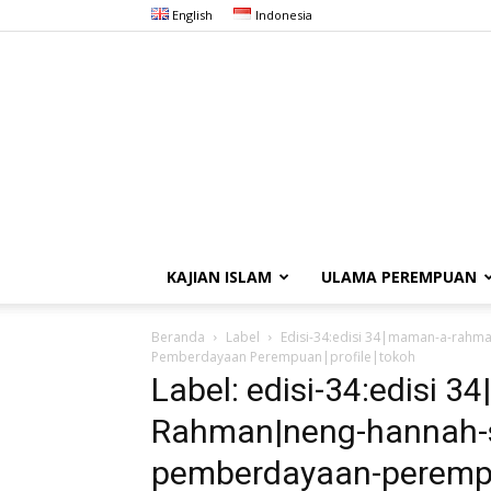
English
Indonesia
KAJIAN ISLAM
ULAMA PEREMPUAN
Beranda
Label
Edisi-34:edisi 34|maman-a-rah
Pemberdayaan Perempuan|profile|tokoh
Label: edisi-34:edisi
Rahman|neng-hannah-s
pemberdayaan-peremp