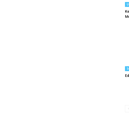
U
Ke
M
S
Ed