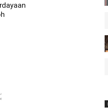
rdayaan
oh
u
at