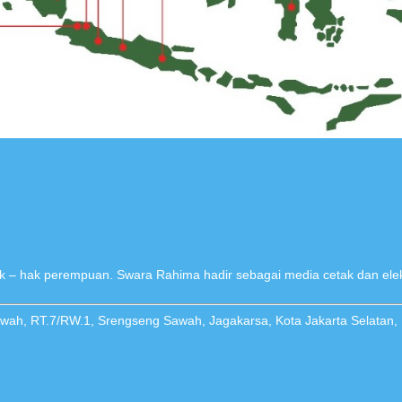
 – hak perempuan. Swara Rahima hadir sebagai media cetak dan elek
Sawah, RT.7/RW.1, Srengseng Sawah, Jagakarsa, Kota Jakarta Selatan,