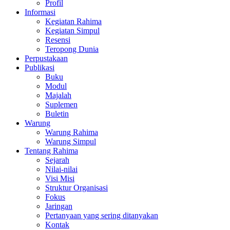
Profil
Informasi
Kegiatan Rahima
Kegiatan Simpul
Resensi
Teropong Dunia
Perpustakaan
Publikasi
Buku
Modul
Majalah
Suplemen
Buletin
Warung
Warung Rahima
Warung Simpul
Tentang Rahima
Sejarah
Nilai-nilai
Visi Misi
Struktur Organisasi
Fokus
Jaringan
Pertanyaan yang sering ditanyakan
Kontak