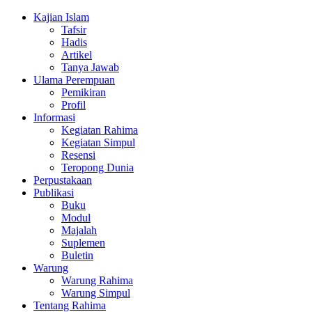
Kajian Islam
Tafsir
Hadis
Artikel
Tanya Jawab
Ulama Perempuan
Pemikiran
Profil
Informasi
Kegiatan Rahima
Kegiatan Simpul
Resensi
Teropong Dunia
Perpustakaan
Publikasi
Buku
Modul
Majalah
Suplemen
Buletin
Warung
Warung Rahima
Warung Simpul
Tentang Rahima