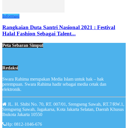
Informasi
Rangkaian Duta Santri Nasional 2021 : Festival
Halal Fashion Sebagai Talent...
Peta Sebaran Simpul
Redaksi
Swara Rahima merupakan Media Islam untuk hak – hak
perempuan. Swara Rahima hadir sebagai media cetak dan
elektronik.
JL. H. Shibi No. 70, RT. 007/01, Srengseng Sawah, RT.7/RW.1,
Srengseng Sawah, Jagakarsa, Kota Jakarta Selatan, Daerah Khusus
Ibukota Jakarta 10550
Hp: 0812-1046-676