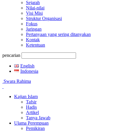
Sejarah
Nilai-nilai
Visi Misi
Struktur Organisasi
Fokus
Jaringan
Pertanyaan yang sering ditanyakan
Kontak
Ketentuan
pencarian
English
Indonesia
Swara Rahima
Kajian Islam
Tafsir
Hadis
Artikel
Tanya Jawab
Ulama Perempuan
Pemikiran