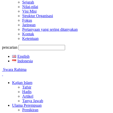
Sejarah
Nilai-nilai
Visi Misi
Struktur Organisasi
Fokus
Jaringan
Pertanyaan yang sering ditanyakan
Kontak
Ketentuan
pencarian
English
Indonesia
Swara Rahima
Kajian Islam
Tafsir
Hadis
Artikel
Tanya Jawab
Ulama Perempuan
Pemikiran