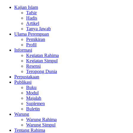
Kajian Islam
Tafsir
Hadis
Artikel
Tanya Jawab
Ulama Perempuan
Pemikiran
Profil
Informasi
Kegiatan Rahima
Kegiatan Simpul
Resensi
Teropong Dunia
Perpustakaan
Publikasi
Buku
Modul
Majalah
Suplemen
Buletin
Warung
Warung Rahima
Warung Simpul
Tentang Rahima