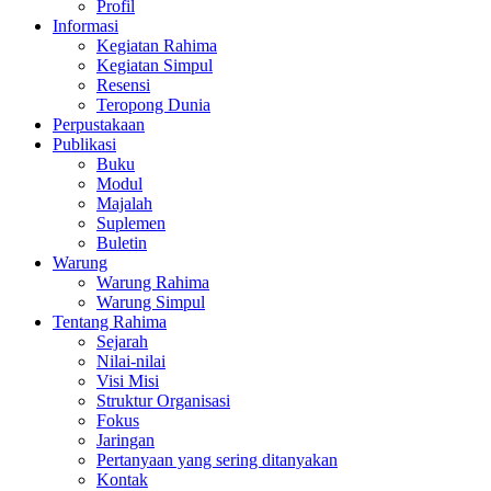
Profil
Informasi
Kegiatan Rahima
Kegiatan Simpul
Resensi
Teropong Dunia
Perpustakaan
Publikasi
Buku
Modul
Majalah
Suplemen
Buletin
Warung
Warung Rahima
Warung Simpul
Tentang Rahima
Sejarah
Nilai-nilai
Visi Misi
Struktur Organisasi
Fokus
Jaringan
Pertanyaan yang sering ditanyakan
Kontak