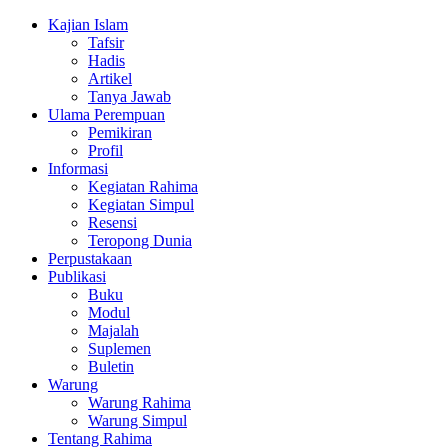
Kajian Islam
Tafsir
Hadis
Artikel
Tanya Jawab
Ulama Perempuan
Pemikiran
Profil
Informasi
Kegiatan Rahima
Kegiatan Simpul
Resensi
Teropong Dunia
Perpustakaan
Publikasi
Buku
Modul
Majalah
Suplemen
Buletin
Warung
Warung Rahima
Warung Simpul
Tentang Rahima