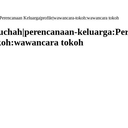
a:Perencanaan Keluarga|profile|wawancara-tokoh:wawancara tokoh
sruchah|perencanaan-keluarga:P
okoh:wawancara tokoh