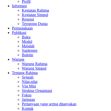
Profil
Informasi
Kegiatan Rahima
Kegiatan Simpul
Resensi
Teropong Dunia
Perpustakaan
Publikasi
Buku
Modul
Majalah
Suplemen
Buletin
Warung
Warung Rahima
Warung Simpul
Tentang Rahima
Sejarah
Nilai-nilai
Visi Misi
Struktur Organisasi
Fokus
Jaringan
Pertanyaan yang sering ditanyakan
Kontak