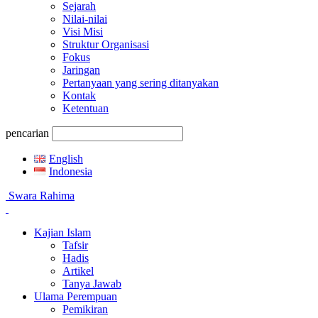
Sejarah
Nilai-nilai
Visi Misi
Struktur Organisasi
Fokus
Jaringan
Pertanyaan yang sering ditanyakan
Kontak
Ketentuan
pencarian
English
Indonesia
Swara Rahima
Kajian Islam
Tafsir
Hadis
Artikel
Tanya Jawab
Ulama Perempuan
Pemikiran