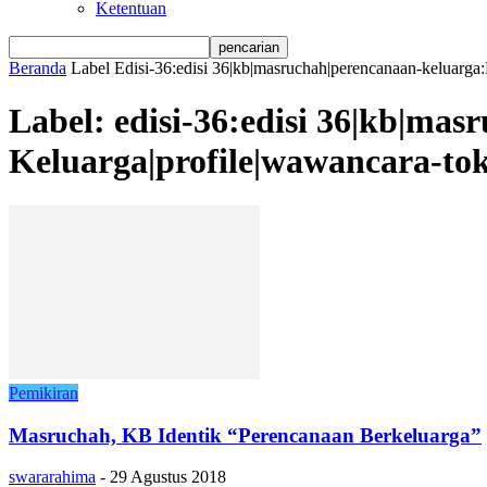
Ketentuan
Beranda
Label
Edisi-36:edisi 36|kb|masruchah|perencanaan-keluarg
Label: edisi-36:edisi 36|kb|ma
Keluarga|profile|wawancara-t
Pemikiran
Masruchah, KB Identik “Perencanaan Berkeluarga”
swararahima
-
29 Agustus 2018