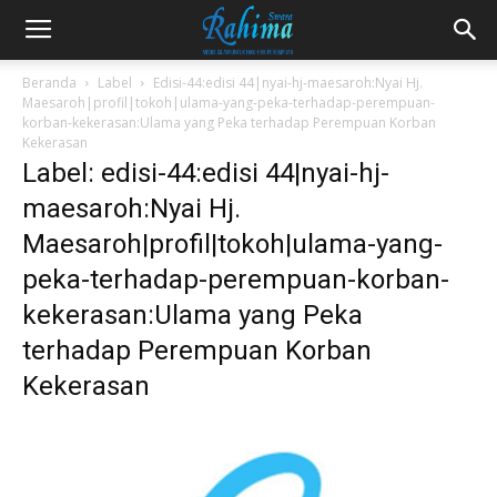
Beranda
Label
Edisi-44:edisi 44|nyai-hj-maesaroh:Nyai Hj.
Maesaroh|profil|tokoh|ulama-yang-peka-terhadap-perempuan-
korban-kekerasan:Ulama yang Peka terhadap Perempuan Korban
Kekerasan
Label: edisi-44:edisi 44|nyai-hj-
maesaroh:Nyai Hj.
Maesaroh|profil|tokoh|ulama-yang-
peka-terhadap-perempuan-korban-
kekerasan:Ulama yang Peka
terhadap Perempuan Korban
Kekerasan