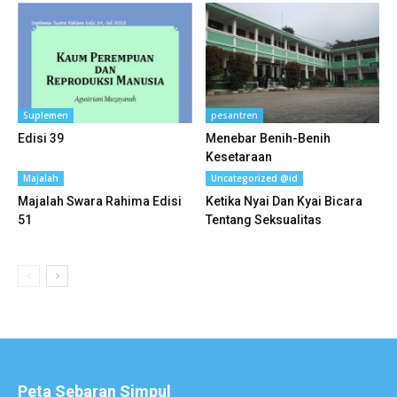
Suplemen
pesantren
Edisi 39
Menebar Benih-Benih
Kesetaraan
Majalah
Uncategorized @id
Majalah Swara Rahima Edisi
Ketika Nyai Dan Kyai Bicara
51
Tentang Seksualitas
Peta Sebaran Simpul