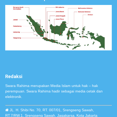
Redaksi
Swara Rahima merupakan Media Islam untuk hak – hak
perempuan. Swara Rahima hadir sebagai media cetak dan
elektronik.
JL. H. Shibi No. 70, RT. 007/01, Srengseng Sawah,
RT.7/RW.1, Srengseng Sawah, Jagakarsa, Kota Jakarta