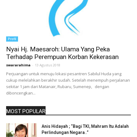
Profil
Nyai Hj. Maesaroh: Ulama Yang Peka
Terhadap Perempuan Korban Kekerasan
swararahima
-
13 Agustus 2018
Perjuangan untuk menuju lokasi pesantren Sabilul Huda yang
cukup melelahkan berakhir sudah. Setelah menempuh perjalanan
sekitar 1 jam dari Matanair, Rubaru, Sumenep, dengan
diboncengkan...
MOST POPULAR
Anis Hidayah ; “Bagi TKI, Mahram Itu Adalah
Perlindungan Negara..”