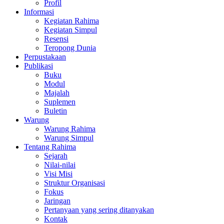
Profil
Informasi
Kegiatan Rahima
Kegiatan Simpul
Resensi
Teropong Dunia
Perpustakaan
Publikasi
Buku
Modul
Majalah
Suplemen
Buletin
Warung
Warung Rahima
Warung Simpul
Tentang Rahima
Sejarah
Nilai-nilai
Visi Misi
Struktur Organisasi
Fokus
Jaringan
Pertanyaan yang sering ditanyakan
Kontak