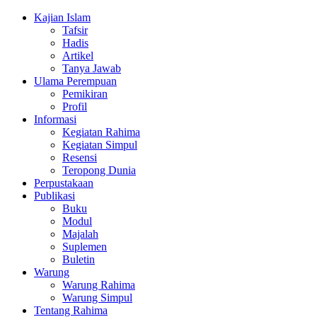
Kajian Islam
Tafsir
Hadis
Artikel
Tanya Jawab
Ulama Perempuan
Pemikiran
Profil
Informasi
Kegiatan Rahima
Kegiatan Simpul
Resensi
Teropong Dunia
Perpustakaan
Publikasi
Buku
Modul
Majalah
Suplemen
Buletin
Warung
Warung Rahima
Warung Simpul
Tentang Rahima