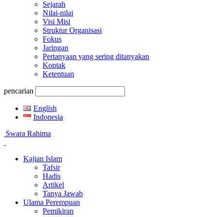
Sejarah
Nilai-nilai
Visi Misi
Struktur Organisasi
Fokus
Jaringan
Pertanyaan yang sering ditanyakan
Kontak
Ketentuan
pencarian
English
Indonesia
Swara Rahima
Kajian Islam
Tafsir
Hadis
Artikel
Tanya Jawab
Ulama Perempuan
Pemikiran