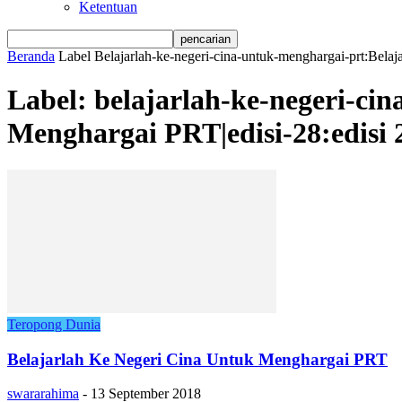
Ketentuan
Beranda
Label
Belajarlah-ke-negeri-cina-untuk-menghargai-prt:Bela
Label: belajarlah-ke-negeri-ci
Menghargai PRT|edisi-28:edisi
Teropong Dunia
Belajarlah Ke Negeri Cina Untuk Menghargai PRT
swararahima
-
13 September 2018