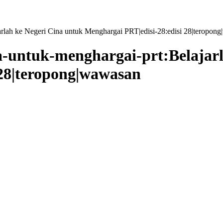
jarlah ke Negeri Cina untuk Menghargai PRT|edisi-28:edisi 28|teropon
na-untuk-menghargai-prt:Belajar
 28|teropong|wawasan