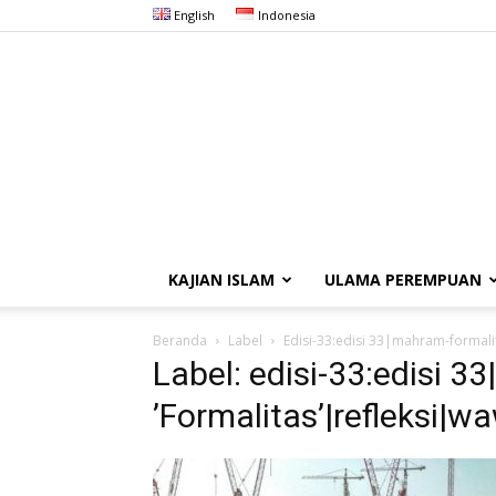
English
Indonesia
KAJIAN ISLAM
ULAMA PEREMPUAN
Beranda
Label
Edisi-33:edisi 33|mahram-formali
Label: edisi-33:edisi 
’Formalitas’|refleksi|