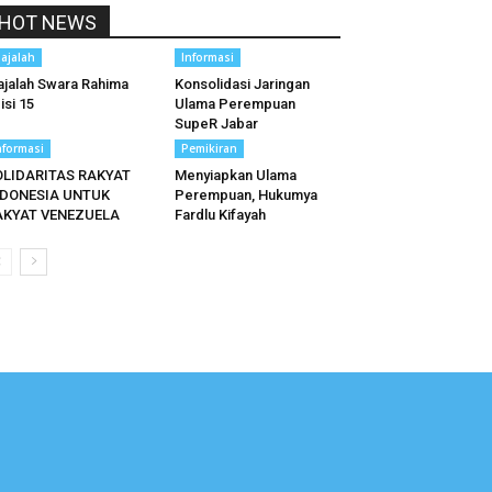
HOT NEWS
ajalah
Informasi
jalah Swara Rahima
Konsolidasi Jaringan
isi 15
Ulama Perempuan
SupeR Jabar
nformasi
Pemikiran
OLIDARITAS RAKYAT
Menyiapkan Ulama
NDONESIA UNTUK
Perempuan, Hukumya
AKYAT VENEZUELA
Fardlu Kifayah