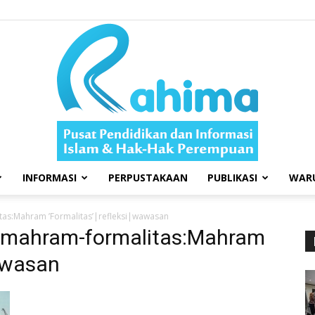
INFORMASI
PERPUSTAKAAN
PUBLIKASI
WAR
Swara
tas:Mahram ’Formalitas’|refleksi|wawasan
33|mahram-formalitas:Mahram
wawasan
Rahima