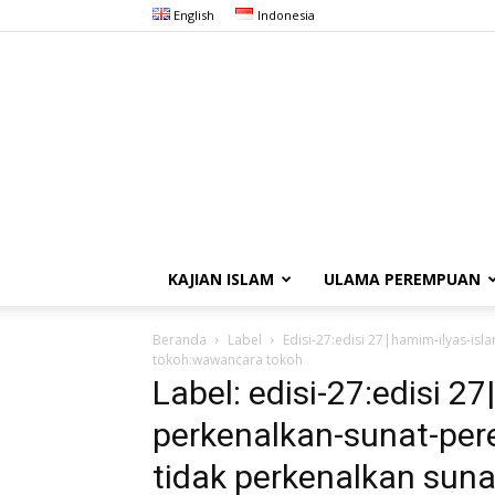
English
Indonesia
KAJIAN ISLAM
ULAMA PEREMPUAN
Beranda
Label
Edisi-27:edisi 27|hamim-ilyas-i
tokoh:wawancara tokoh
Label: edisi-27:edisi 2
perkenalkan-sunat-per
tidak perkenalkan suna