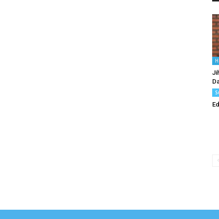
H
Ji
Da
S
Ed