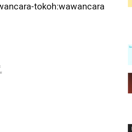
awancara-tokoh:wawancara
k
ai