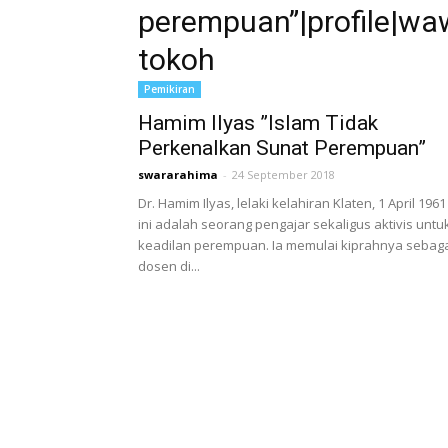
perempuan”|profile|w
tokoh
Pemikiran
Hamim Ilyas ”Islam Tidak
Perkenalkan Sunat Perempuan”
swararahima
-
24 September 2018
Dr. Hamim Ilyas, lelaki kelahiran Klaten, 1 April 1961
ini adalah seorang pengajar sekaligus aktivis untu
keadilan perempuan. Ia memulai kiprahnya sebag
dosen di...