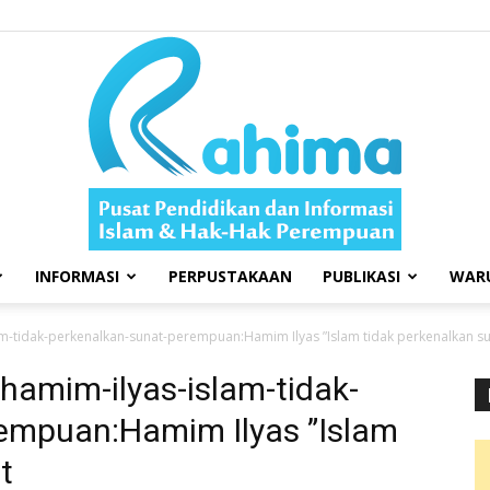
INFORMASI
PERPUSTAKAAN
PUBLIKASI
WAR
Swara
slam-tidak-perkenalkan-sunat-perempuan:Hamim Ilyas ”Islam tidak perkenalkan
7|hamim-ilyas-islam-tidak-
empuan:Hamim Ilyas ”Islam
t
Rahima