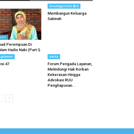
Uncategorized @id
Membangun Keluarga
Sakinah
adis
had Perempuan Di
lam Hadis Nabi (Part I)
uplemen
berita
isi 47
Forum Pengada Layanan,
Melindungi Hak Korban
Kekerasan Hingga
Advokasi RUU
Penghapusan...