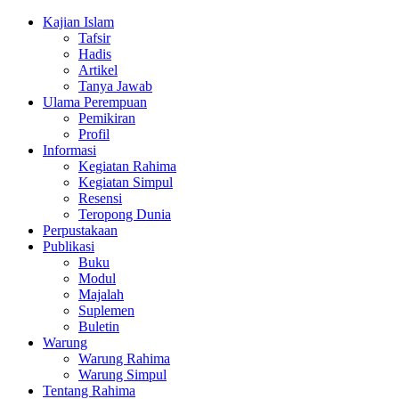
Kajian Islam
Tafsir
Hadis
Artikel
Tanya Jawab
Ulama Perempuan
Pemikiran
Profil
Informasi
Kegiatan Rahima
Kegiatan Simpul
Resensi
Teropong Dunia
Perpustakaan
Publikasi
Buku
Modul
Majalah
Suplemen
Buletin
Warung
Warung Rahima
Warung Simpul
Tentang Rahima