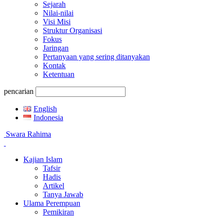
Sejarah
Nilai-nilai
Visi Misi
Struktur Organisasi
Fokus
Jaringan
Pertanyaan yang sering ditanyakan
Kontak
Ketentuan
pencarian
English
Indonesia
Swara Rahima
Kajian Islam
Tafsir
Hadis
Artikel
Tanya Jawab
Ulama Perempuan
Pemikiran