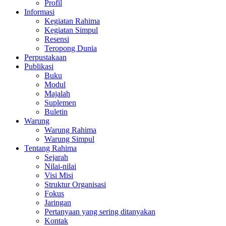
Profil
Informasi
Kegiatan Rahima
Kegiatan Simpul
Resensi
Teropong Dunia
Perpustakaan
Publikasi
Buku
Modul
Majalah
Suplemen
Buletin
Warung
Warung Rahima
Warung Simpul
Tentang Rahima
Sejarah
Nilai-nilai
Visi Misi
Struktur Organisasi
Fokus
Jaringan
Pertanyaan yang sering ditanyakan
Kontak