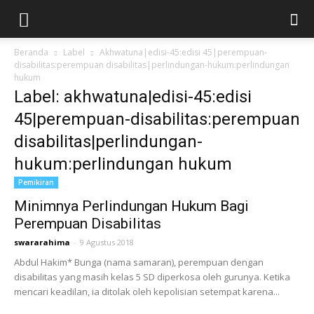
Beranda
Label
Akhwatuna|edisi-45:edisi 45|perempuan-
disabilitas:perempuan disabilitas|perlindungan-hukum:perlindungan
hukum
Label: akhwatuna|edisi-45:edisi
45|perempuan-disabilitas:perempuan
disabilitas|perlindungan-
hukum:perlindungan hukum
Pemikiran
Minimnya Perlindungan Hukum Bagi
Perempuan Disabilitas
swararahima
-
9 Agustus 2018
Abdul Hakim* Bunga (nama samaran), perempuan dengan
disabilitas yang masih kelas 5 SD diperkosa oleh gurunya. Ketika
mencari keadilan, ia ditolak oleh kepolisian setempat karena...