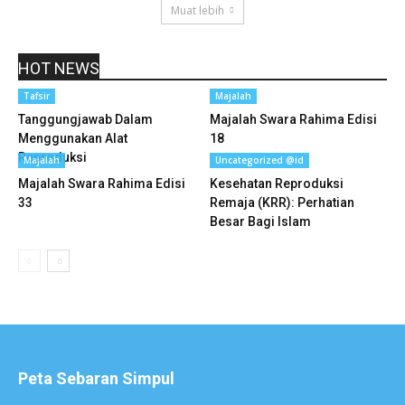
Muat lebih
HOT NEWS
Tafsir
Majalah
Tanggungjawab Dalam
Majalah Swara Rahima Edisi
Menggunakan Alat
18
Reproduksi
Majalah
Uncategorized @id
Majalah Swara Rahima Edisi
Kesehatan Reproduksi
33
Remaja (KRR): Perhatian
Besar Bagi Islam
Peta Sebaran Simpul