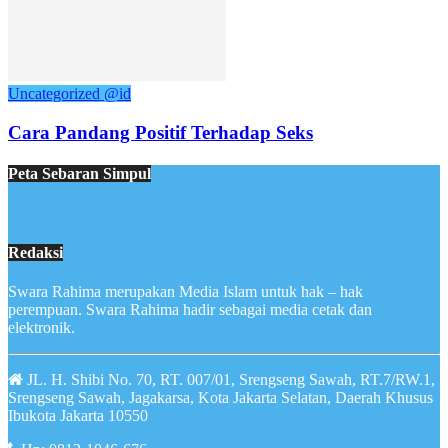
Uncategorized @id
Cara Pandang Positif Terhadap Seks
Peta Sebaran Simpul
Redaksi
Swara Rahima merupakan Media Islam untuk hak – hak
perempuan. Swara Rahima hadir sebagai media cetak dan
elektronik.
JL. H. Shibi No. 70, RT. 007/01, Srengseng Sawah, RT.7/RW.1,
Srengseng Sawah, Jagakarsa, Kota Jakarta Selatan, Daerah Khusus
Ibukota Jakarta 10550