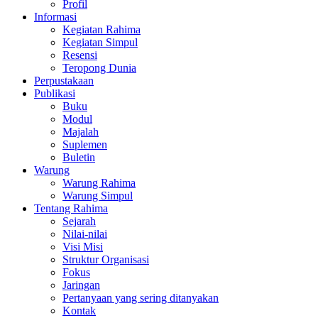
Profil
Informasi
Kegiatan Rahima
Kegiatan Simpul
Resensi
Teropong Dunia
Perpustakaan
Publikasi
Buku
Modul
Majalah
Suplemen
Buletin
Warung
Warung Rahima
Warung Simpul
Tentang Rahima
Sejarah
Nilai-nilai
Visi Misi
Struktur Organisasi
Fokus
Jaringan
Pertanyaan yang sering ditanyakan
Kontak