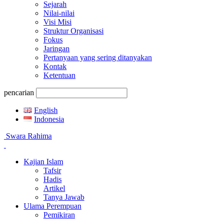
Sejarah
Nilai-nilai
Visi Misi
Struktur Organisasi
Fokus
Jaringan
Pertanyaan yang sering ditanyakan
Kontak
Ketentuan
pencarian
English
Indonesia
Swara Rahima
Kajian Islam
Tafsir
Hadis
Artikel
Tanya Jawab
Ulama Perempuan
Pemikiran