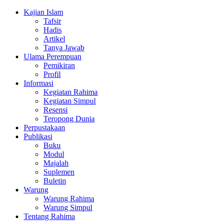
Kajian Islam
Tafsir
Hadis
Artikel
Tanya Jawab
Ulama Perempuan
Pemikiran
Profil
Informasi
Kegiatan Rahima
Kegiatan Simpul
Resensi
Teropong Dunia
Perpustakaan
Publikasi
Buku
Modul
Majalah
Suplemen
Buletin
Warung
Warung Rahima
Warung Simpul
Tentang Rahima