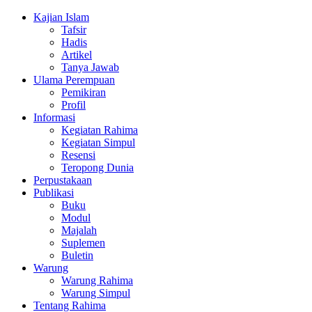
Kajian Islam
Tafsir
Hadis
Artikel
Tanya Jawab
Ulama Perempuan
Pemikiran
Profil
Informasi
Kegiatan Rahima
Kegiatan Simpul
Resensi
Teropong Dunia
Perpustakaan
Publikasi
Buku
Modul
Majalah
Suplemen
Buletin
Warung
Warung Rahima
Warung Simpul
Tentang Rahima