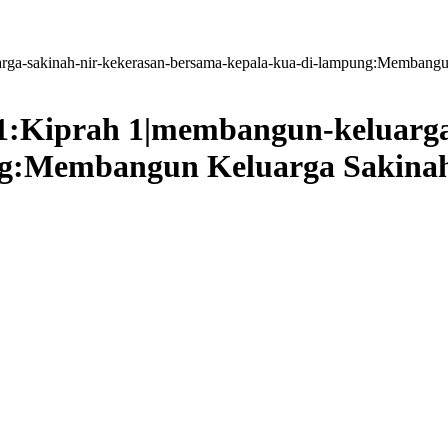
uarga-sakinah-nir-kekerasan-bersama-kepala-kua-di-lampung:Memban
h-1:Kiprah 1|membangun-keluarg
ng:Membangun Keluarga Sakinah