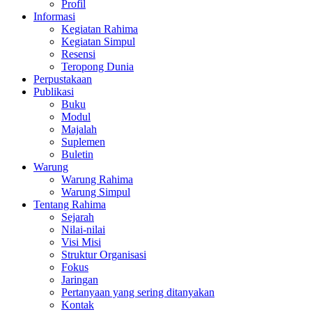
Profil
Informasi
Kegiatan Rahima
Kegiatan Simpul
Resensi
Teropong Dunia
Perpustakaan
Publikasi
Buku
Modul
Majalah
Suplemen
Buletin
Warung
Warung Rahima
Warung Simpul
Tentang Rahima
Sejarah
Nilai-nilai
Visi Misi
Struktur Organisasi
Fokus
Jaringan
Pertanyaan yang sering ditanyakan
Kontak