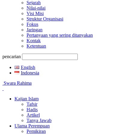
Sejarah
Nilai-nilai
Visi Misi
Struktur Organisasi
Fokus
Jaringan
Pertanyaan yang sering ditanyakan
Kontak
Ketentuan
pencarian
English
Indonesia
Swara Rahima
Kajian Islam
Tafsir
Hadis
Artikel
Tanya Jawab
Ulama Perempuan
Pemikiran